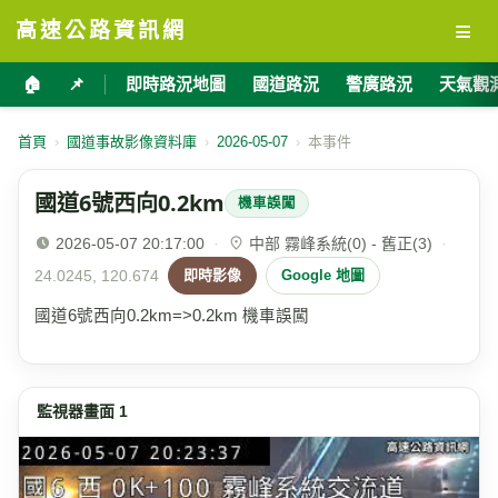
≡
高速公路資訊網
🏠
📌
即時路況地圖
國道路況
警廣路況
天氣觀
首頁
›
國道事故影像資料庫
›
2026-05-07
›
本事件
國道6號西向0.2km
機車誤闖
2026-05-07 20:17:00
·
中部 霧峰系統(0) - 舊正(3)
·
24.0245, 120.674
即時影像
Google 地圖
國道6號西向0.2km=>0.2km 機車誤闖
監視器畫面 1