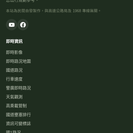
您出行規劃參考。
本站為民間自發製作，與高速公路局及 1968 專線無關。
即時資訊
即時影像
即時路況地圖
國道路況
行車速度
警廣即時路況
天氣觀測
高乘載管制
國道壅塞排行
資訊可變標誌
國1路況