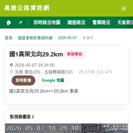
≡
高速公路資訊網
🏠
📌
即時路況地圖
國道路況
警廣路況
天氣觀
首頁
›
國道事故影像資料庫
›
2026-05-07
›
本事件
國1高架北向29.2km
車禍事故
2026-05-07 18:24:00
·
北部 環北(25) - 五股轉接道(32)
·
25.0739, 121.475
即時影像
Google 地圖
國1高架北向29.2km=>29.2km 事故
監視器畫面 1