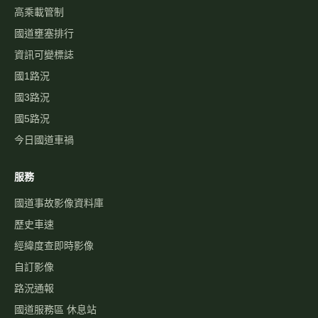
高乘載管制
國道壅塞排行
資訊可變標誌
國1路況
國3路況
國5路況
今日國道車禍
服務
國道事故影像資料庫
歷史車速
經緯度查即時影像
自訂影像
路況通報
國道服務區 休息站