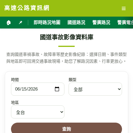
≡
高速公路資訊網
🏠
📌
即時路況地圖
國道路況
警廣路況
警廣電
國道事故影像資料庫
查詢國道車禍事故、故障車等歷史影像紀錄：選擇日期、事件類型
與地區即可回溯交通事故現場，助您了解路況因素、行車更放心。
時間
類型
地區
查詢