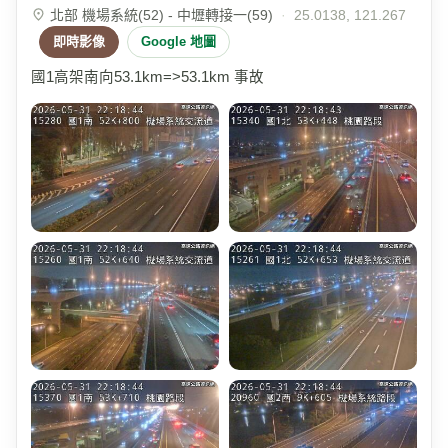
北部 機場系統(52) - 中壢轉接一(59)
·
25.0138, 121.267
即時影像
Google 地圖
國1高架南向53.1km=>53.1km 事故