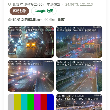
北部 中壢轉接二(60) - 中壢(62)
·
24.9673, 121.213
即時影像
Google 地圖
國道1號南向60.6km=>60.6km 事故