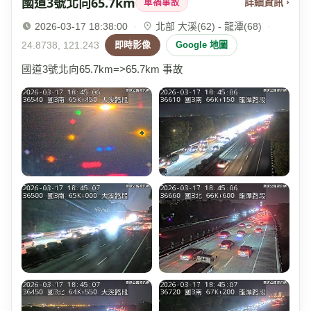
國道3號北向65.7km
詳細資訊 ›
車禍事故
2026-03-17 18:38:00
·
北部 大溪(62) - 龍潭(68)
·
24.8738, 121.243
即時影像
Google 地圖
國道3號北向65.7km=>65.7km 事故