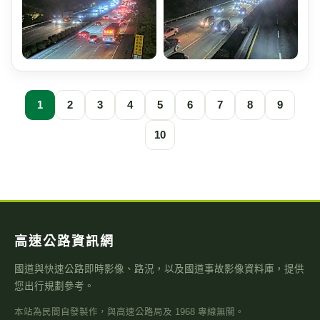
1
2
3
4
5
6
7
8
9
10
高速公路資訊網
國道與快速公路即時影像、路況，以及國道事故影像資料庫，提供
您出行規劃參考。
本站為民間自發製作，與高速公路局及 1968 專線無關。