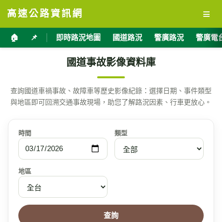
≡
高速公路資訊網
🏠
📌
即時路況地圖
國道路況
警廣路況
警廣電
國道事故影像資料庫
查詢國道車禍事故、故障車等歷史影像紀錄：選擇日期、事件類型
與地區即可回溯交通事故現場，助您了解路況因素、行車更放心。
時間
類型
地區
查詢