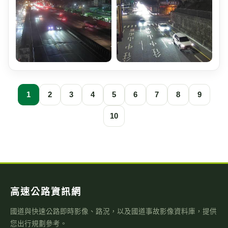
1
2
3
4
5
6
7
8
9
10
高速公路資訊網
國道與快速公路即時影像、路況，以及國道事故影像資料庫，提供
您出行規劃參考。