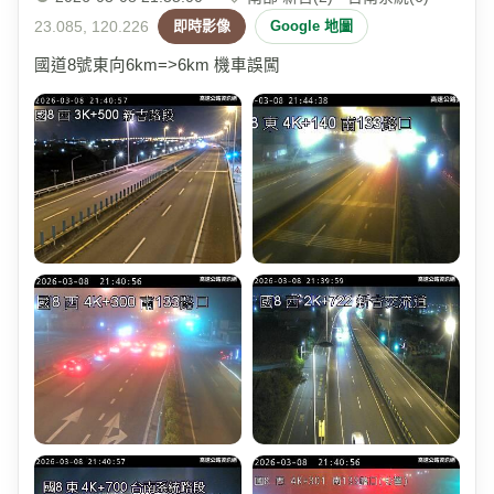
23.085, 120.226
即時影像
Google 地圖
國道8號東向6km=>6km 機車誤闖