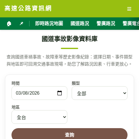
≡
高速公路資訊網
🏠
📌
即時路況地圖
國道路況
警廣路況
警廣電
國道事故影像資料庫
查詢國道車禍事故、故障車等歷史影像紀錄：選擇日期、事件類型
與地區即可回溯交通事故現場，助您了解路況因素、行車更放心。
時間
類型
地區
查詢