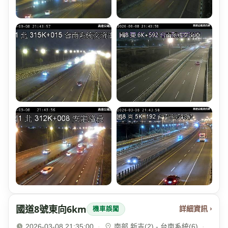
國道8號東向6km
詳細資訊 ›
機車誤闖
2026-03-08 21:35:00
·
南部 新吉(2) - 台南系統(6)
·