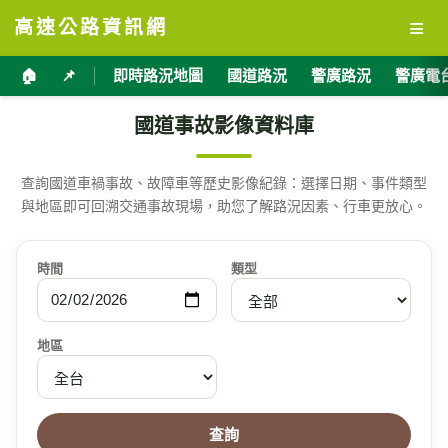
≡
高速公路資訊網
🏠
📌
即時路況地圖
國道路況
警廣路況
警廣電
國道事故影像資料庫
查詢國道車禍事故、故障車等歷史影像紀錄：選擇日期、事件類型
與地區即可回溯交通事故現場，助您了解路況因素、行車更放心。
時間
類型
地區
查詢