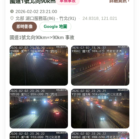
國道1號北向90km
詳細資訊 ›
車禍事故
2026-02-02 23:21:00
·
北部 湖口服務區(86) - 竹北(91)
·
24.8318, 121.021
即時影像
Google 地圖
國道1號北向90km=>90km 事故