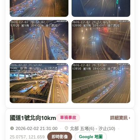
國道1號北向10km
詳細資訊 ›
車禍事故
2026-02-02 21:31:00
·
北部 五堵(6) - 汐止(10)
·
25.0757, 121.659
即時影像
Google 地圖