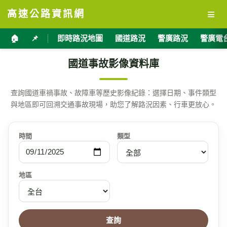
≡
高速公路資訊網
🏠
📌
即時路況地圖
國道路況
警廣路況
警廣電
國道事故影像資料庫
查詢國道車禍事故、故障車等歷史影像紀錄：選擇日期、事件類型
與地區即可回溯交通事故現場，助您了解路況因素、行車更放心。
時間
類型
地區
查詢