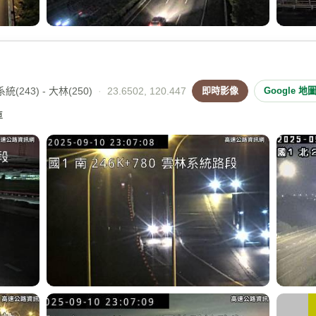
(243) - 大林(250)
·
23.6502, 120.447
即時影像
Google 地
車