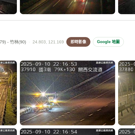
9) - 竹林(90)
·
24.803, 121.169
即時影像
Google 地圖