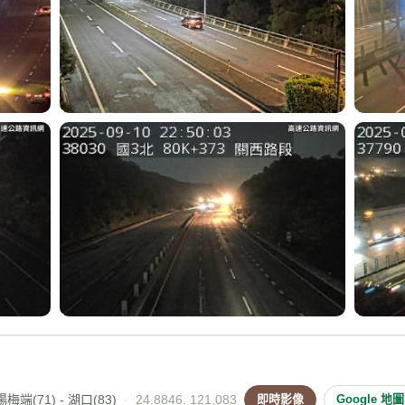
端(71) - 湖口(83)
·
24.8846, 121.083
即時影像
Google 地圖