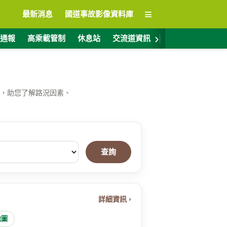
≡
最新消息
國道事故影像資料庫
›
通報
高乘載管制
休息站
交流道資訊
警廣電台
ET
，助您了解路況因素、
查詢
詳細資訊 ›
地圖