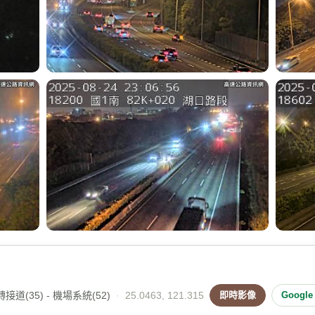
接道(35) - 機場系統(52)
·
25.0463, 121.315
即時影像
Googl