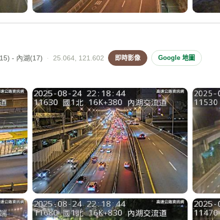
5) - 內湖(17)
·
25.064, 121.602
即時影像
Google 地圖