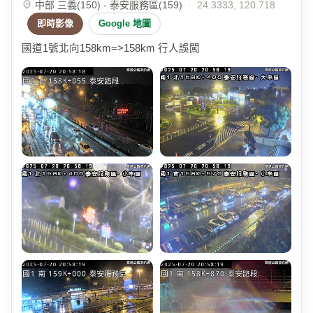
中部 三義(150) - 泰安服務區(159)
·
24.3333, 120.718
即時影像
Google 地圖
國道1號北向158km=>158km 行人誤闖