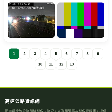
1
2
3
4
5
6
7
8
9
10
11
12
13
高速公路資訊網
國道與快速公路即時影像、路況，以及國道事故影像資料庫，提供