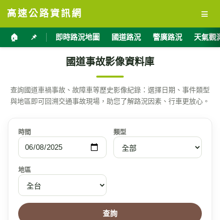
≡
高速公路資訊網
🏠
📌
即時路況地圖
國道路況
警廣路況
天氣觀
國道事故影像資料庫
查詢國道車禍事故、故障車等歷史影像紀錄：選擇日期、事件類型
與地區即可回溯交通事故現場，助您了解路況因素、行車更放心。
時間
類型
地區
查詢