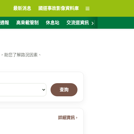
≡
最新消息
國道事故影像資料庫
›
通報
高乘載管制
休息站
交流道資訊
警廣電台
ET
，助您了解路況因素、
查詢
詳細資訊 ›