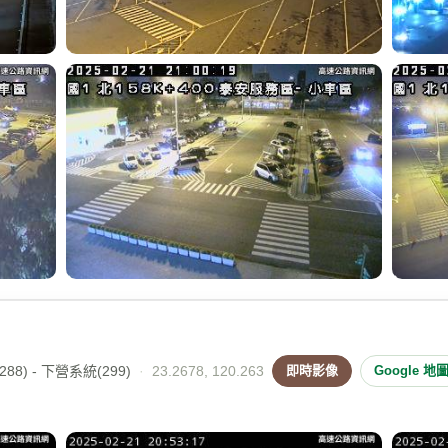
88) - 下營系統(299)
·
23.2678, 120.263
即時影像
Google 地