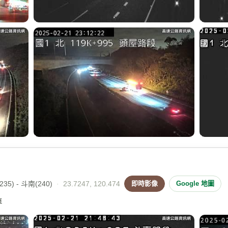
35) - 斗南(240)
·
23.7247, 120.474
即時影像
Google 地圖
車