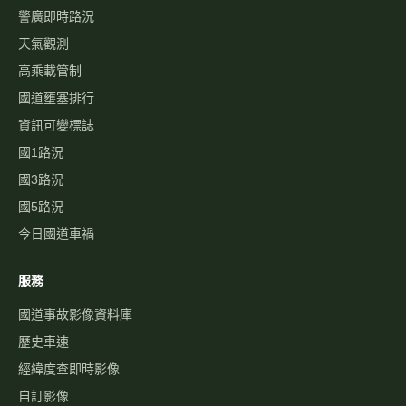
警廣即時路況
天氣觀測
高乘載管制
國道壅塞排行
資訊可變標誌
國1路況
國3路況
國5路況
今日國道車禍
服務
國道事故影像資料庫
歷史車速
經緯度查即時影像
自訂影像