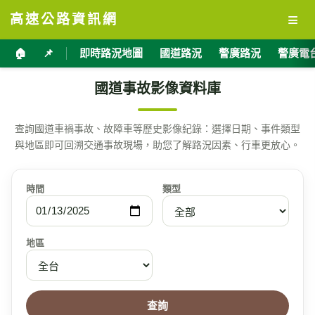
≡
高速公路資訊網
🏠
📌
即時路況地圖
國道路況
警廣路況
警廣電
國道事故影像資料庫
查詢國道車禍事故、故障車等歷史影像紀錄：選擇日期、事件類型
與地區即可回溯交通事故現場，助您了解路況因素、行車更放心。
時間
類型
地區
查詢