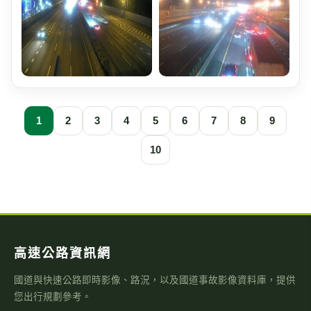
1
2
3
4
5
6
7
8
9
10
高速公路資訊網
國道與快速公路即時影像、路況，以及國道事故影像資料庫，提供
您出行規劃參考。