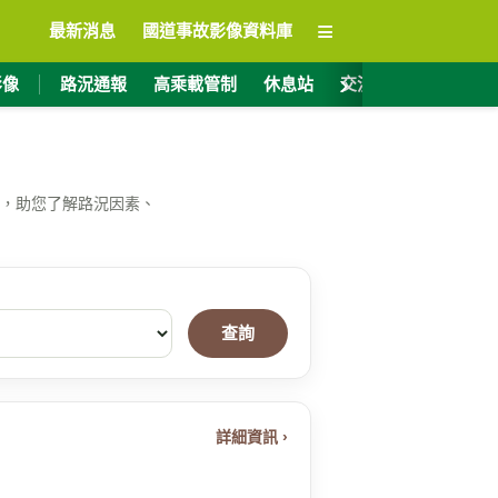
≡
最新消息
國道事故影像資料庫
›
影像
路況通報
高乘載管制
休息站
交流道資訊
ET
，助您了解路況因素、
查詢
詳細資訊 ›