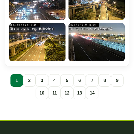
1
2
3
4
5
6
7
8
9
10
11
12
13
14