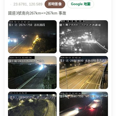
·
23.6781, 120.589
即時影像
Google 地圖
國道3號南向267km=>267km 事故