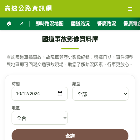
≡
高速公路資訊網
🏠
📌
即時路況地圖
國道路況
警廣路況
警廣電
國道事故影像資料庫
查詢國道車禍事故、故障車等歷史影像紀錄：選擇日期、事件類型
與地區即可回溯交通事故現場，助您了解路況因素、行車更放心。
時間
類型
地區
查詢