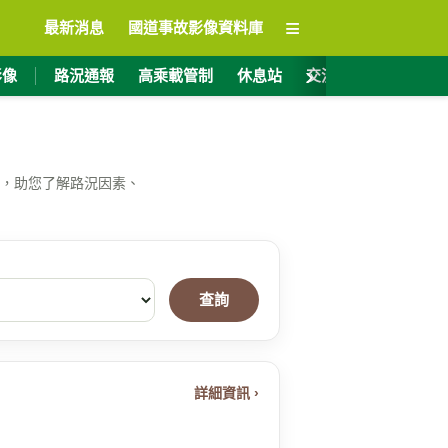
≡
最新消息
國道事故影像資料庫
›
影像
路況通報
高乘載管制
休息站
交流道資訊
ET
，助您了解路況因素、
查詢
詳細資訊 ›