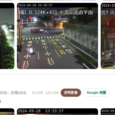
19) - 大灣(324)
·
23.008, 120.248
即時影像
Google 地圖
車