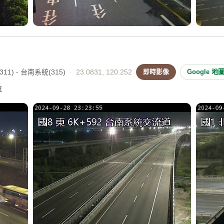
11) - 台南系統(315)
·
23.0831, 120.252
即時影像
Google 地
車