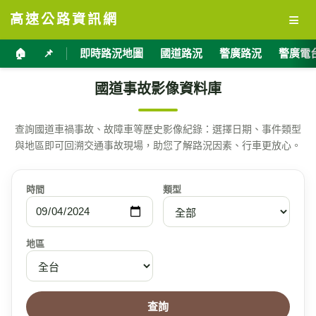
≡
高速公路資訊網
🏠
📌
即時路況地圖
國道路況
警廣路況
警廣電
國道事故影像資料庫
查詢國道車禍事故、故障車等歷史影像紀錄：選擇日期、事件類型
與地區即可回溯交通事故現場，助您了解路況因素、行車更放心。
時間
類型
地區
查詢