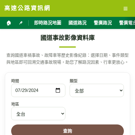
≡
高速公路資訊網
🏠
📌
即時路況地圖
國道路況
警廣路況
警廣電
國道事故影像資料庫
查詢國道車禍事故、故障車等歷史影像紀錄：選擇日期、事件類型
與地區即可回溯交通事故現場，助您了解路況因素、行車更放心。
時間
類型
地區
查詢