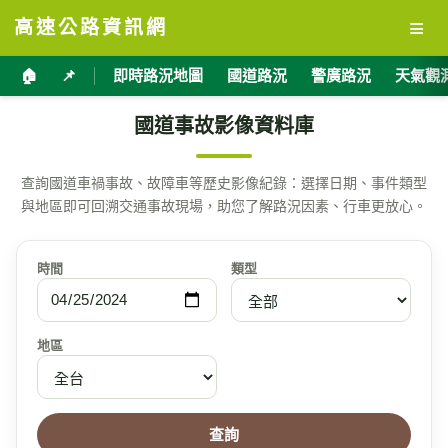
≡
高速公路資訊網
🏠
📌
即時路況地圖
國道路況
警廣路況
天氣觀
國道事故影像資料庫
查詢國道車禍事故、故障車等歷史影像紀錄：選擇日期、事件類型
與地區即可回溯交通事故現場，助您了解路況因素、行車更放心。
時間
類型
地區
查詢