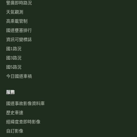
警廣即時路況
天氣觀測
高乘載管制
國道壅塞排行
資訊可變標誌
國1路況
國3路況
國5路況
今日國道車禍
服務
國道事故影像資料庫
歷史車速
經緯度查即時影像
自訂影像