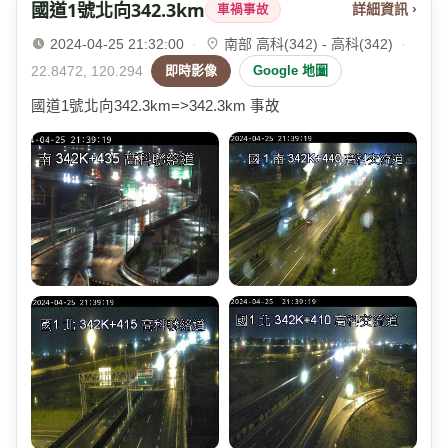
國道1號北向342.3km
詳細資訊 ›
車禍事故
2024-04-25 21:32:00
·
南部 高科(342) - 高科(342)
·
22.8472, 120.294
即時影像
Google 地圖
國道1號北向342.3km=>342.3km 事故