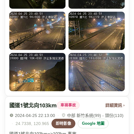
國道1號北向103km
詳細資訊 ›
車禍事故
2024-04-25 22:13:00
·
中部 新竹系統(99) - 頭份(110)
·
24.7338, 120.965
即時影像
Google 地圖