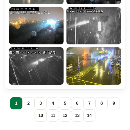
1
2
3
4
5
6
7
8
9
10
11
12
13
14