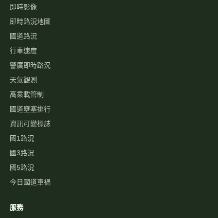
即時影像
即時路況地圖
國道路況
行車速度
警廣即時路況
天氣觀測
高乘載管制
國道壅塞排行
資訊可變標誌
國1路況
國3路況
國5路況
今日國道車禍
服務