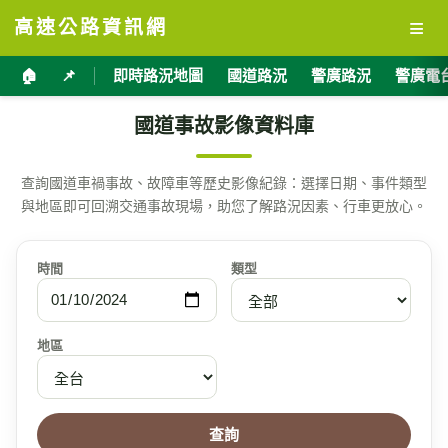
≡
高速公路資訊網
🏠
📌
即時路況地圖
國道路況
警廣路況
警廣電
國道事故影像資料庫
查詢國道車禍事故、故障車等歷史影像紀錄：選擇日期、事件類型
與地區即可回溯交通事故現場，助您了解路況因素、行車更放心。
時間
類型
地區
查詢