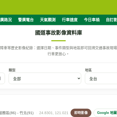
廣路況
警廣電台
天氣觀測
行車速度
今日車禍
自訂
國道事故影像資料庫
障車等歷史影像紀錄：選擇日期、事件類型與地區即可回溯交通事故現場
行車更放心。
類型
地區
區(86) - 竹北(91)
·
24.8301, 121.021
即時影像
Google 地圖