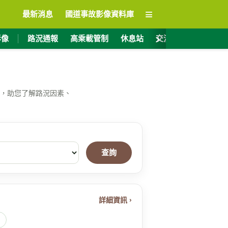
≡
最新消息
國道事故影像資料庫
›
影像
路況通報
高乘載管制
休息站
交流道資訊
ET
，助您了解路況因素、
查詢
詳細資訊 ›