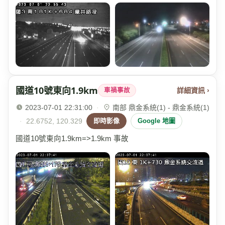
國道10號東向1.9km
詳細資訊 ›
車禍事故
2023-07-01 22:31:00
·
南部 鼎金系統(1) - 鼎金系統(1)
·
22.6752, 120.329
即時影像
Google 地圖
國道10號東向1.9km=>1.9km 事故