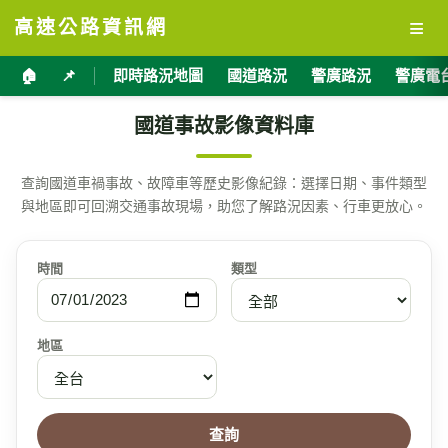
≡
高速公路資訊網
🏠
📌
即時路況地圖
國道路況
警廣路況
警廣電
國道事故影像資料庫
查詢國道車禍事故、故障車等歷史影像紀錄：選擇日期、事件類型
與地區即可回溯交通事故現場，助您了解路況因素、行車更放心。
時間
類型
地區
查詢