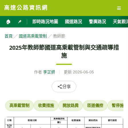
≡
高速公路資訊網
🏠
📌
即時路況地圖
國道路況
警廣路況
天氣觀
首頁
／
國道高乘載管制
／ 教師節
2025年教師節國道高乘載管制與交通疏導措
施
作者
李芷妍
｜
更新
2026-06-05
分享
高乘載管制
收費措施
開放路肩
匝道儀控
暫停施工