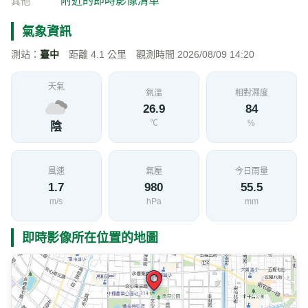
附近的即時影像清單
其他
氣象資訊
測站：
臺中
距離 4.1 公里 觀測時間 2026/08/09 14:20
天氣
氣溫
相對濕度
26.9
84
℃
%
陰
風速
氣壓
今日雨量
1.7
980
55.5
m/s
hPa
mm
即時影像所在位置的地圖