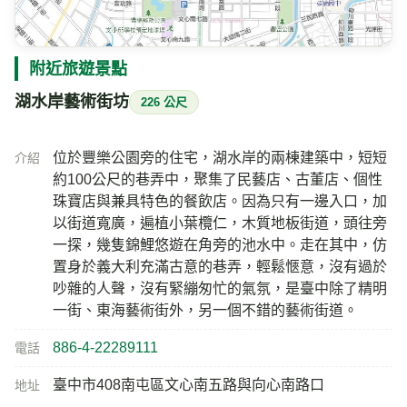
附近旅遊景點
湖水岸藝術街坊
226 公尺
位於豐樂公園旁的住宅，湖水岸的兩棟建築中，短短
介紹
約100公尺的巷弄中，聚集了民藝店、古董店、個性
珠寶店與兼具特色的餐飲店。因為只有一邊入口，加
以街道寬廣，遍植小葉欖仁，木質地板街道，頭往旁
一探，幾隻錦鯉悠遊在角旁的池水中。走在其中，仿
置身於義大利充滿古意的巷弄，輕鬆愜意，沒有過於
吵雜的人聲，沒有緊繃匆忙的氣氛，是臺中除了精明
一街、東海藝術街外，另一個不錯的藝術街道。
886-4-22289111
電話
臺中市408南屯區文心南五路與向心南路口
地址