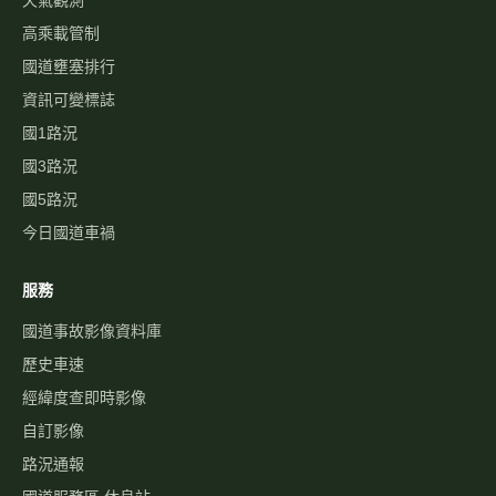
天氣觀測
高乘載管制
國道壅塞排行
資訊可變標誌
國1路況
國3路況
國5路況
今日國道車禍
服務
國道事故影像資料庫
歷史車速
經緯度查即時影像
自訂影像
路況通報