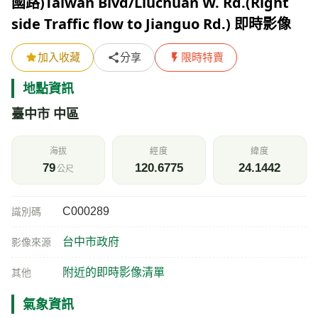
國路)Taiwan Blvd/Liuchuan W. Rd.(Right
side Traffic flow to Jianguo Rd.) 即時影像
加入收藏
分享
限時特賣
地點資訊
臺中市 中區
海拔
經度
緯度
79
120.6775
24.1442
公尺
C000289
識別碼
台中市政府
影像來源
附近的即時影像清單
其他
氣象資訊