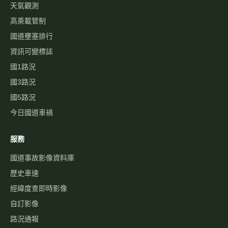
天氣觀測
高乘載管制
國道壅塞排行
資訊可變標誌
國1路況
國3路況
國5路況
今日國道車禍
服務
國道事故影像資料庫
歷史車速
經緯度查即時影像
自訂影像
路況通報