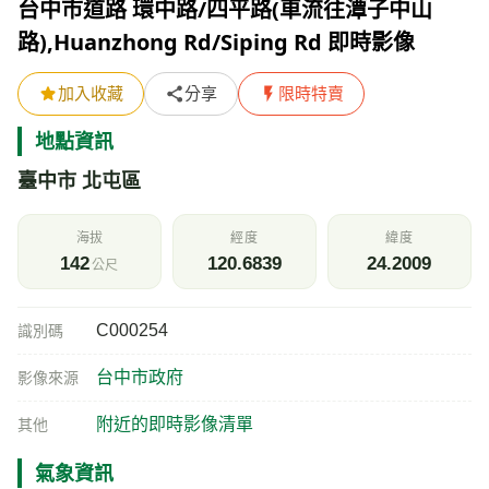
台中市道路 環中路/四平路(車流往潭子中山
路),Huanzhong Rd/Siping Rd 即時影像
加入收藏
分享
限時特賣
地點資訊
臺中市 北屯區
海拔
經度
緯度
142
120.6839
24.2009
公尺
C000254
識別碼
台中市政府
影像來源
附近的即時影像清單
其他
氣象資訊