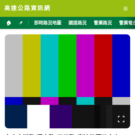
≡
高速公路資訊網
🏠
📌
即時路況地圖
國道路況
警廣路況
警廣電