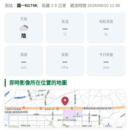
測站：
國一N174K
距離 2.9 公里 觀測時間 2026/08/10 11:00
天氣
氣溫
相對濕度
—
—
℃
%
陰
風速
氣壓
今日雨量
—
—
—
m/s
hPa
mm
即時影像所在位置的地圖