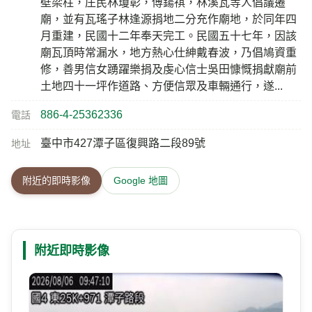
壁梁柱，庄民林瓊彰，傅鍚祺，林溪瓦等人倡議遷
廟，並有瓦瑤子林逢源捐地二分充作廟地，於同年四
月重建，民國十二年奉天完工。民國五十七年，因該
廟瓦頂時常漏水，地方熱心仕紳戴春波，乃倡鳩資重
修，善男信女踴躍樂捐及虔心信士吳田慷慨捐獻廟前
土地四十一坪作道路、方便信眾及車輛通行，遂...
886-4-25362336
電話
臺中市427潭子區復興路二段89號
地址
附近的即時影像
Google 地圖
附近即時影像