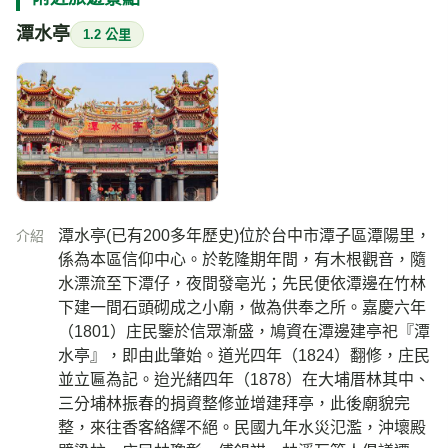
潭水亭
1.2 公里
潭水亭(已有200多年歷史)位於台中市潭子區潭陽里，
介紹
係為本區信仰中心。於乾隆期年間，有木根觀音，隨
水漂流至下潭仔，夜間發亳光；先民便依潭邊在竹林
下建一間石頭砌成之小廟，做為供奉之所。嘉慶六年
（1801）庄民鑒於信眾漸盛，鳩資在潭邊建亭祀『潭
水亭』，即由此肇始。道光四年（1824）翻修，庄民
並立匾為記。迨光緒四年（1878）在大埔厝林其中、
三分埔林振春的捐資整修並增建拜亭，此後廟貌完
整，來往香客絡繹不絕。民國九年水災氾濫，沖壞殿