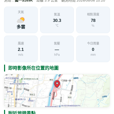
測站：
國一S169K
距離 3.9 公里 觀測時間 2026/08/06 10:20
天氣
氣溫
相對濕度
30.3
78
℃
%
多雲
風速
氣壓
今日雨量
2.1
—
0
m/s
hPa
mm
即時影像所在位置的地圖
附近旅遊景點