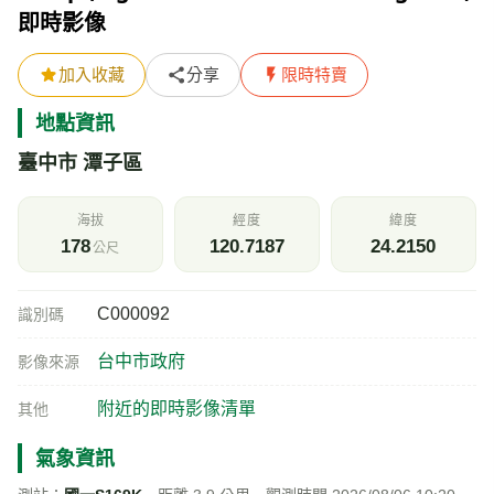
即時影像
加入收藏
分享
限時特賣
地點資訊
臺中市 潭子區
海拔
經度
緯度
178
120.7187
24.2150
公尺
C000092
識別碼
台中市政府
影像來源
附近的即時影像清單
其他
氣象資訊