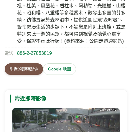
楓、杜英、鳳凰花、盾柱木、阿勃勒、光臘樹、山櫻
花、昭和櫻、八重櫻等多種喬木，散發出多量的芬多
精，彷彿置身於森林浴中，提供遊園民眾“森呼吸”。
繁忙緊湊生活的步調下，不論您是附近上班族，或是
特別來此一遊的民眾，都可得到視覺及聽覺心靈享
受，保證不虛此行喔！(資料來源：公園走透透網站)
886-2-27853819
電話
附近的即時影像
Google 地圖
附近即時影像