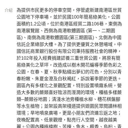
為提供市民更多的停車空間，停管處新建南港區世貿
介紹
公園地下停車場，並於民國100年簡易綠美化，公園
面積約1.2公頃，位於南港區經貿二路106巷，東側為
南港展覽館、西側為南港軟體園區 (第一、二期園
區)、南側為南港軟體園區(第三期園區)、北側為中國
信託企業總部大樓。為了提供更優質之休憩場域，中
國信託商業銀行股份有限公司秉持服務社會的精神，
於102年投入經費捐建認養三重世貿公園，將原有簡
易綠美化之草坪，改造成以樹木開花編導季節色彩之
公園，在春、夏、秋季點綴出夢幻的花色，分別以青
春粉嫩、朱夏金澄及白秋褐紅，訴說著季節的更迭。
園區內有多樣化之景觀配置，特別設置噴霧系統，營
造大多數的蕨類喜好陰涼而溼潤的環境，種植多樣蕨
類─蕨類谷地園；清淺水池旁種植水柳、穗花棋盤腳
等水生植物；並架設高架棧道提供遊園民眾閱讀林相
環境；旱地噴泉廣場，更是小朋友們流連忘返之地；
夜晚配置高、低景觀燈，點亮行人空間，越夜越美
麗。公園內種植樟樹、苦楝、魚木、楓香、烏桕、青