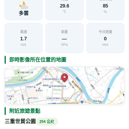
29.6
85
℃
%
多雲
風速
氣壓
今日雨量
1.7
—
0
m/s
hPa
mm
即時影像所在位置的地圖
附近旅遊景點
三重世貿公園
254 公尺