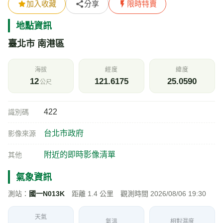
加入收藏
分享
限時特賣
地點資訊
臺北市 南港區
海拔
經度
緯度
12
121.6175
25.0590
公尺
422
識別碼
台北市政府
影像來源
附近的即時影像清單
其他
氣象資訊
測站：
國一N013K
距離 1.4 公里 觀測時間 2026/08/06 19:30
天氣
氣溫
相對濕度