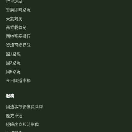
行車速度
警廣即時路況
天氣觀測
高乘載管制
國道壅塞排行
資訊可變標誌
國1路況
國3路況
國5路況
今日國道車禍
服務
國道事故影像資料庫
歷史車速
經緯度查即時影像