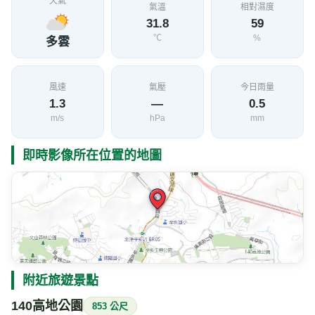
天氣
氣溫
相對濕度
31.8
59
℃
%
多雲
風速
氣壓
今日雨量
1.3
—
0.5
m/s
hPa
mm
即時影像所在位置的地圖
附近旅遊景點
140高地公園
853 公尺