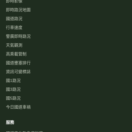
即時影像
即時路況地圖
國道路況
行車速度
警廣即時路況
天氣觀測
高乘載管制
國道壅塞排行
資訊可變標誌
國1路況
國3路況
國5路況
今日國道車禍
服務