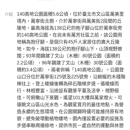
140高地公園面積5.6公頃，位於臺北市文山區萬美里
介紹
境內，萬寧街北側，介於萬寧街與萬美街2段間的丘
陵地，最高海拔為138公尺的枹子腳山位於萬寧街旁
的140高地公園，在尚未有萬芳社區之前，該公園用
地稱為抱仔腳，是個只有45戶人家居住的廣大丘陵
地，如今，海拔138公尺的抱仔腳山下，山頂視野遼
闊；93年間闢建了文山（木柵）80號公園（面積約
2.2公頃），96年闢建了文山（木柵）30號公園（面
積約3.4公頃），兩者倂稱「140高地公園」。公園登
山口分位於萬寧街125號及225號旁，沿蜿蜒的木棧階
梯往上，登上稜線後轉為碎石階梯步道，循稜線而
行，林相豐富，沿途設有觀景平臺及涼亭，視野極
佳，可俯瞰山下景觀，遙望101大樓與萬家燈火，可
遠眺文山區山光水色，為觀星賞月的最佳地點。為營
造永續的生態環境，在公園開闢時儘可能維持原有地
貌，避免破壞動植物棲地，園內僅設置必要的設施及
步道串聯周邊綠地，提供市民ㄧ處自然的運動與休憩