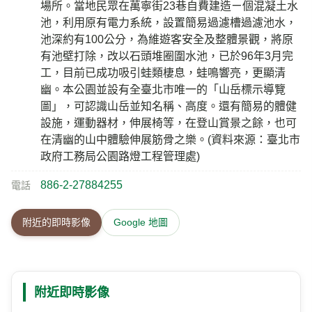
場所。當地民眾在萬寧街23巷自費建造ㄧ個混凝土水
池，利用原有電力系統，設置簡易過濾槽過濾池水，
池深約有100公分，為維遊客安全及整體景觀，將原
有池壁打除，改以石頭堆圈圍水池，已於96年3月完
工，目前已成功吸引蛙類棲息，蛙鳴響亮，更顯清
幽。本公園並設有全臺北市唯一的「山岳標示導覽
圖」，可認識山岳並知名稱、高度。還有簡易的體健
設施，運動器材，伸展椅等，在登山賞景之餘，也可
在清幽的山中體驗伸展筋骨之樂。(資料來源：臺北市
政府工務局公園路燈工程管理處)
886-2-27884255
電話
附近的即時影像
Google 地圖
附近即時影像