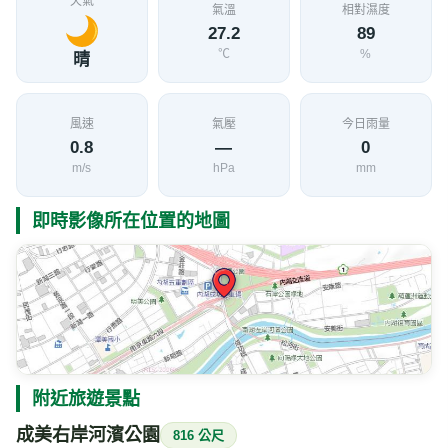
天氣
氣溫
相對濕度
27.2
89
℃
%
晴
風速
氣壓
今日雨量
0.8
—
0
m/s
hPa
mm
即時影像所在位置的地圖
附近旅遊景點
成美右岸河濱公園
816 公尺