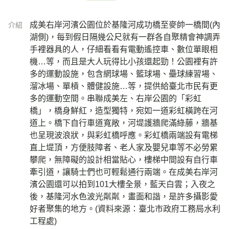
成美右岸河濱公園位於基隆河成功橋至麥帥一橋間(內
介紹
湖側)，每到假日隔幾公尺就有一群各自聚精會神調弄
手裡器具的人，仔細看看有電動遙控車、數位單眼相
機…等，而且是大人玩得比小孩還起勁！公園裡有許
多的運動設施，包含網球場、籃球場、壘球練習場、
溜冰場、單槓、體健設施…等，提供給臺北市民有更
多的運動空間。串聯成美左、右岸公園的「彩虹
橋」，橋身鮮紅，造型獨特，宛如一道彩虹橫跨在河
道上。橋下自行車道寬敞，河堤護牆爬滿綠藤，牆基
也呈現波浪狀，與彩虹橋呼應。彩虹橋兩端設有電梯
直上堤頂，方便肢障者、老人家及嬰兒車等不必勞累
攀爬，無障礙的設計相當貼心，樓梯中間設有自行車
牽引道，讓騎士們也可輕鬆通行兩端。在成美右岸河
濱公園還可以拍到101大樓全景，藍天白雲；入夜之
後，基隆河水色波光粼粼，畫面和諧，是許多攝影愛
好者聚集的地方。(資料來源：臺北市政府工務局水利
工程處)