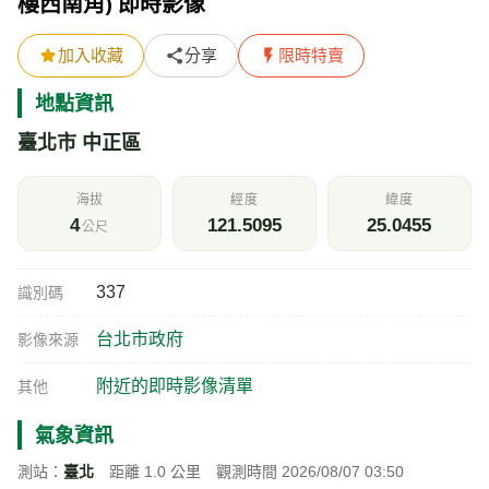
樓西南角) 即時影像
加入收藏
分享
限時特賣
地點資訊
臺北市 中正區
海拔
經度
緯度
4
121.5095
25.0455
公尺
337
識別碼
台北市政府
影像來源
附近的即時影像清單
其他
氣象資訊
測站：
臺北
距離 1.0 公里 觀測時間 2026/08/07 03:50