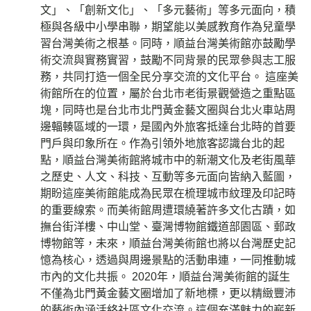
文」、「創新文化」、「多元藝術」等多元面向，積
極與各級中小學串聯，期望能以美感教育作為兒童學
習台灣美術之根基。同時，順益台灣美術館亦鼓勵學
術交流與實務實習，鼓勵不同背景的民眾參與志工服
務，共同打造一個全民分享交流的文化平台。 這座美
術館所在的位置，屬於台北市老街景觀營造之重點區
塊，同時也是台北市北門黃金藝文圈與台北火車站周
邊輻輳區域的一環，是國內外旅客抵達台北時的首要
門戶與印象所在。作為引領外地旅客認識台北的起
點，順益台灣美術館將城市中的新潮文化及老街風華
之歷史、人文、科技、互動等多元面向皆納入藍圖，
期盼這座美術館能成為民眾在梳理城市紋理及印記時
的重要線索。而美術館周遭環繞著許多文化古蹟，如
撫台街洋樓、中山堂、臺灣博物館鐵道部園區、郵政
博物館等，未來，順益台灣美術館也將以台灣歷史記
憶為核心，透過與周邊景點的活動串連，一同推動城
市內的文化共振。 2020年，順益台灣美術館的誕生
不僅為北門黃金藝文圈增加了新地標，更以精緻豐沛
的藝術內涵活絡社區文化交流。這個充滿魅力的嶄新