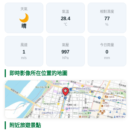
天氣
氣溫
相對濕度
28.4
77
℃
%
晴
風速
氣壓
今日雨量
1
997
0
m/s
hPa
mm
即時影像所在位置的地圖
附近旅遊景點