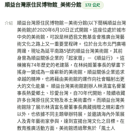
順益台灣原住民博物館_美術分館
172 公尺
順益台灣原住民博物館－美術分館(以下簡稱順益台灣
介紹
美術館)於2020年6月10日正式開館。這座位處於城市
中央的美術館，可說是林迺翁文教基金會推廣台灣藝
術文化之路上又一重要里程碑。 位於台北市北門廣場
周邊，現址為延平南路5號的順益台灣美術館，其前
身曾為順益關係企業的「起家厝」－《順益行》。這
棟擁有74年歷史的老建築，在林純姬董事長的擘畫下
搖身一變成為一座嶄新的美術館，順益關係企業追求
卓越的精神，也將藉由美術館的運作向社會輻射出更
大的文化能量。 順益台灣美術館創辦人林清富名譽董
事長熱愛鄉土、珍愛台灣，自70年代開始，陸續收藏
許多台灣原住民文物及本土美術畫作。而順益台灣美
術館除了展示林清富名譽董事長典藏捐贈之精彩畫作
以外，也依據不同主題舉辦特展，並邀請海內外策展
人及青年藝術家參與，達到宣揚台灣文化之目標。在
教育推廣活動方面，美術館透過聚焦於「風土人