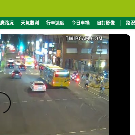
廣路況
天氣觀測
行車速度
今日車禍
自訂影像
路況