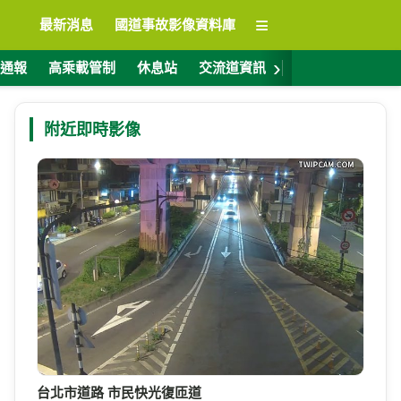
≡
最新消息
國道事故影像資料庫
›
通報
高乘載管制
休息站
交流道資訊
警廣電台
ET
附近即時影像
台北市道路 市民快光復匝道