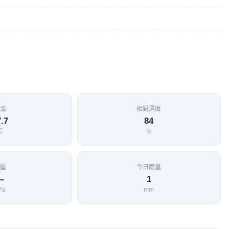
溫
相對濕度
.7
84
℃
%
壓
今日雨量
—
1
Pa
mm