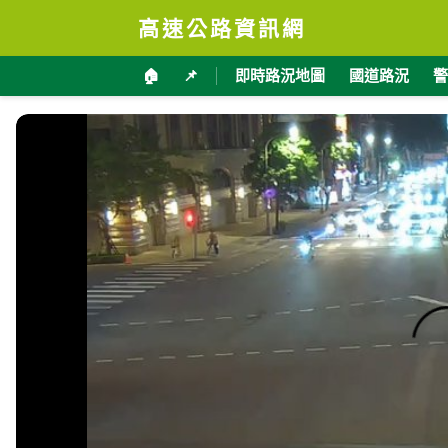
高速公路資訊網
🏠
📌
即時路況地圖
國道路況
警