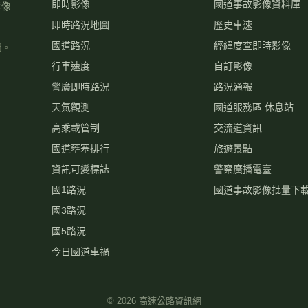
即時影像
國道事故影像資料庫
影像
即時路況地圖
歷史車速
國道路況
經緯度查即時影像
關。
行車速度
自訂影像
警廣即時路況
路況通報
天氣觀測
國道服務區 休息站
高乘載管制
交流道資訊
國道壅塞排行
旅遊景點
資訊可變標誌
警察廣播電臺
國1路況
國道事故影像批量下
國3路況
國5路況
今日國道車禍
©
2026
高速公路資訊網