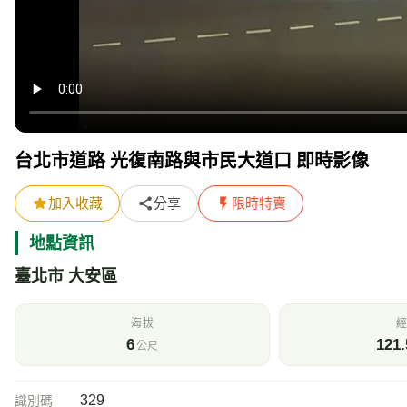
台北市道路 光復南路與市民大道口 即時影像
加入收藏
分享
限時特賣
地點資訊
臺北市 大安區
海拔
經
6
121.
公尺
329
識別碼