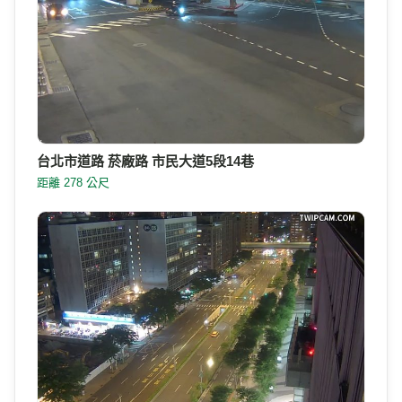
台北市道路 菸廠路 市民大道5段14巷
距離 278 公尺