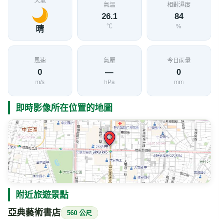
天氣
氣溫
相對濕度
26.1
84
℃
%
晴
風速
氣壓
今日雨量
0
—
0
m/s
hPa
mm
即時影像所在位置的地圖
附近旅遊景點
亞典藝術書店
560 公尺