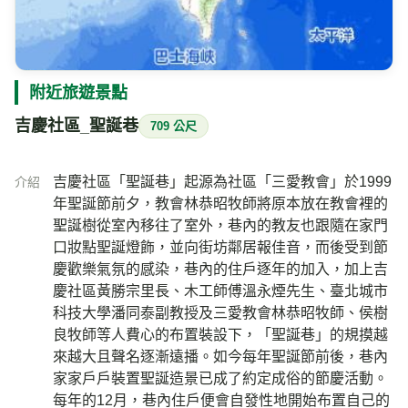
附近旅遊景點
吉慶社區_聖誕巷
709 公尺
吉慶社區「聖誕巷」起源為社區「三愛教會」於1999
介紹
年聖誕節前夕，教會林恭昭牧師將原本放在教會裡的
聖誕樹從室內移往了室外，巷內的教友也跟隨在家門
口妝點聖誕燈飾，並向街坊鄰居報佳音，而後受到節
慶歡樂氣氛的感染，巷內的住戶逐年的加入，加上吉
慶社區黃勝宗里長、木工師傅溫永煙先生、臺北城市
科技大學潘同泰副教授及三愛教會林恭昭牧師、侯樹
良牧師等人費心的布置裝設下，「聖誕巷」的規摸越
來越大且聲名逐漸遠播。如今每年聖誕節前後，巷內
家家戶戶裝置聖誕造景已成了約定成俗的節慶活動。
每年的12月，巷內住戶便會自發性地開始布置自己的