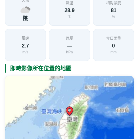
天氣
氣溫
相對濕度
28.9
81
℃
%
陰
風速
氣壓
今日雨量
2.7
—
0
m/s
hPa
mm
即時影像所在位置的地圖