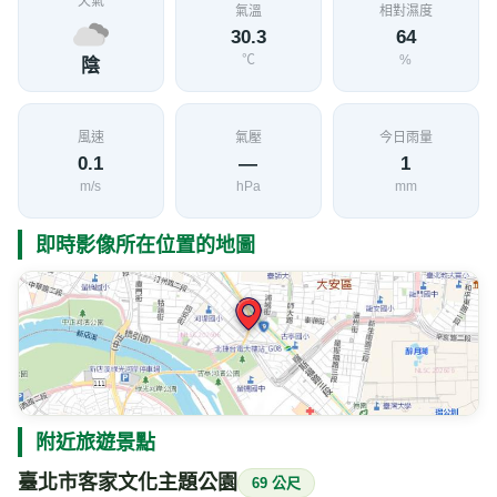
天氣
氣溫
相對濕度
30.3
64
℃
%
陰
風速
氣壓
今日雨量
0.1
—
1
m/s
hPa
mm
即時影像所在位置的地圖
附近旅遊景點
臺北市客家文化主題公園
69 公尺