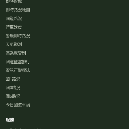
即時影像
即時路況地圖
國道路況
行車速度
警廣即時路況
天氣觀測
高乘載管制
國道壅塞排行
資訊可變標誌
國1路況
國3路況
國5路況
今日國道車禍
服務