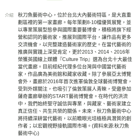
秋刀魚藝術中心，位於台北大內藝術特區，是大直重
介紹
劃區裡的第一家畫廊。每年策劃8-10檔優質展覽，並
以專業策展型態參與國際重要藝博會，積極將旗下經
營和認同的藝術家，推展到國際平台，讓作品有更多
交流機會，以完整建造藝術家的歷史。在當代藝術的
推廣與實踐上深受肯定，更於2013、2014、2016年
榮獲英國線上媒體『Culture Trip』選為台北十大最佳
當代畫廊。目前經紀代理多位台灣與中國當代藝術
家，作品廣為美術館和藏家收藏。除了參展亞太博覽
會外，畫廊於2016年首次進軍倫敦全球藝術博覽會，
受到外媒關注，也吸引了倫敦策展人青睞，受邀參加
薩奇畫廊舉辦的START藝術博覽會。在時代的洪流
中，我們始終堅守誠信與專業，與藏家、藝術家建立
真正信任、共生共榮的關係。未來，秋刀魚藝術中心
將持續深耕當代藝術，以前瞻眼光培植極具潛質的創
作者；以宏觀視野接軌國際市場。(資料來源:秋刀魚
藝術中心)