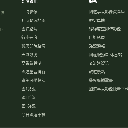
即時資訊
服務
即時影像
國道事故影像資料庫
影像
即時路況地圖
歷史車速
國道路況
經緯度查即時影像
關。
行車速度
自訂影像
警廣即時路況
路況通報
天氣觀測
國道服務區 休息站
高乘載管制
交流道資訊
國道壅塞排行
旅遊景點
資訊可變標誌
警察廣播電臺
國1路況
國道事故影像批量下
國3路況
國5路況
今日國道車禍