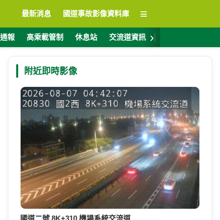
≡
最新消息
國道事故影像資料庫
›
通報
高乘載管制
休息站
交流道資訊
警廣電台
ET
附近即時影像
國道二號 8K+310 機場系統交流道