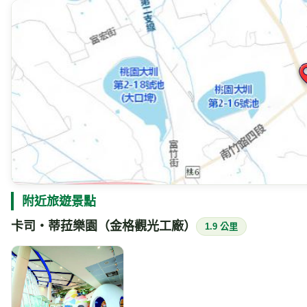
附近旅遊景點
卡司‧蒂菈樂園（金格觀光工廠）
1.9 公里