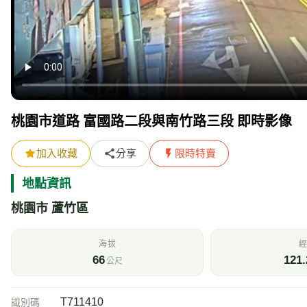
桃園市道路 富國路二段與南竹路三段 即時影像
加入收藏
分享
限時特賣
地點資訊
桃園市 蘆竹區
海拔
經
66
121.
公尺
T711410
識別碼