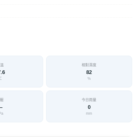
溫
相對濕度
.6
82
℃
%
壓
今日雨量
—
0
Pa
mm