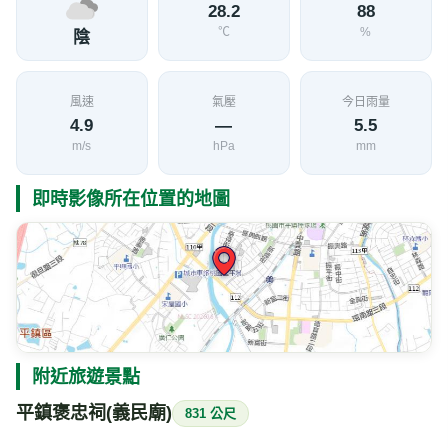
28.2
88
℃
%
陰
風速
氣壓
今日雨量
4.9
—
5.5
m/s
hPa
mm
即時影像所在位置的地圖
附近旅遊景點
平鎮褒忠祠(義民廟)
831 公尺