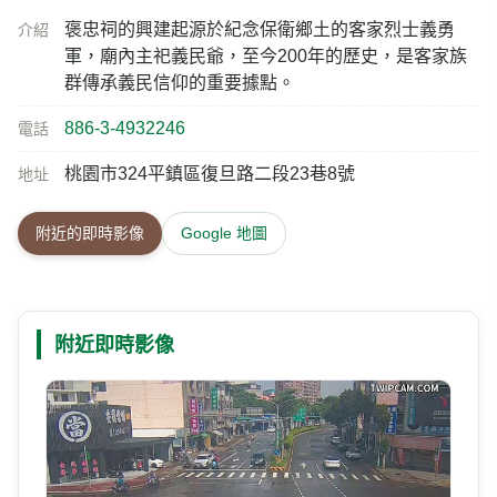
褒忠祠的興建起源於紀念保衛鄉土的客家烈士義勇
介紹
軍，廟內主祀義民爺，至今200年的歷史，是客家族
群傳承義民信仰的重要據點。
886-3-4932246
電話
桃園市324平鎮區復旦路二段23巷8號
地址
附近的即時影像
Google 地圖
附近即時影像