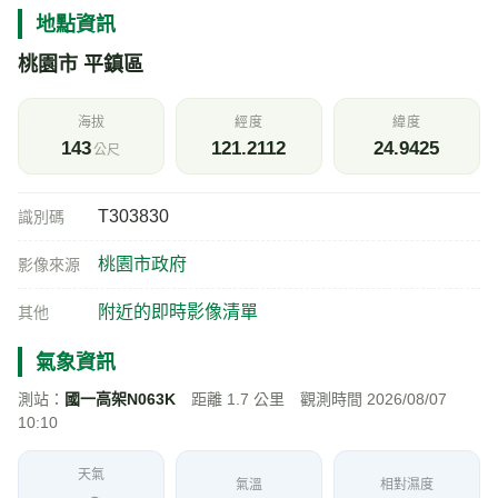
地點資訊
桃園市 平鎮區
海拔
經度
緯度
143
121.2112
24.9425
公尺
T303830
識別碼
桃園市政府
影像來源
附近的即時影像清單
其他
氣象資訊
測站：
國一高架N063K
距離 1.7 公里 觀測時間 2026/08/07
10:10
天氣
氣溫
相對濕度