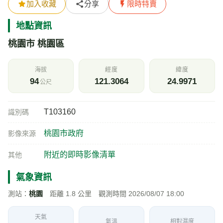
加入收藏
分享
限時特賣
地點資訊
桃園市 桃園區
海拔
經度
緯度
94
121.3064
24.9971
公尺
T103160
識別碼
桃園市政府
影像來源
附近的即時影像清單
其他
氣象資訊
測站：
桃園
距離 1.8 公里 觀測時間 2026/08/07 18:00
天氣
氣溫
相對濕度