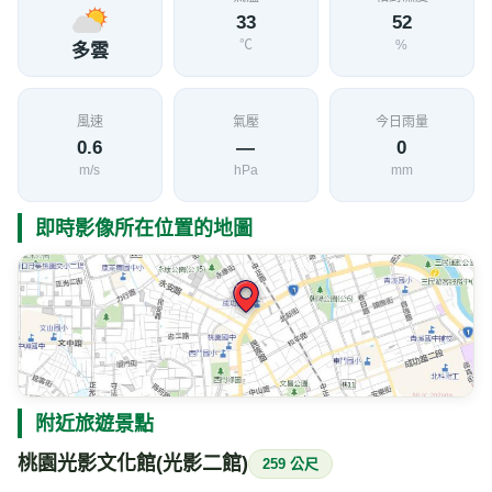
33
52
℃
%
多雲
風速
氣壓
今日雨量
0.6
—
0
m/s
hPa
mm
即時影像所在位置的地圖
附近旅遊景點
桃園光影文化館(光影二館)
259 公尺