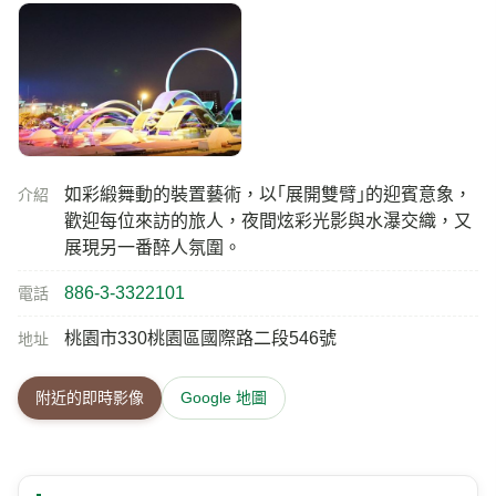
如彩緞舞動的裝置藝術，以｢展開雙臂｣的迎賓意象，
介紹
歡迎每位來訪的旅人，夜間炫彩光影與水瀑交織，又
展現另一番醉人氛圍。
886-3-3322101
電話
桃園市330桃園區國際路二段546號
地址
附近的即時影像
Google 地圖