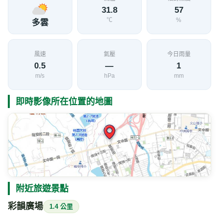
31.8
57
℃
%
多雲
風速
氣壓
今日雨量
0.5
—
1
m/s
hPa
mm
即時影像所在位置的地圖
附近旅遊景點
彩韻廣場
1.4 公里