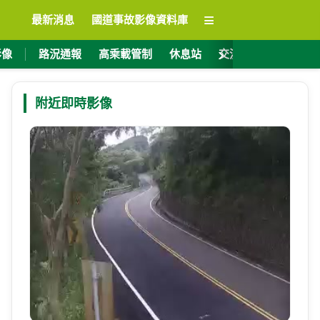
≡
最新消息
國道事故影像資料庫
›
影像
路況通報
高乘載管制
休息站
交流道資訊
ET
附近即時影像