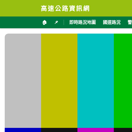
高速公路資訊網
🏠
📌
即時路況地圖
國道路況
警
台9戊線 10K+000-南 即時影像
加入收藏
分享
限時特賣
地點資訊
臺東縣 達仁鄉
海拔
經
412
120.
公尺
交通部公路局
影像來源