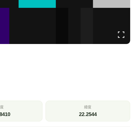
溫
相對濕度
.4
54
℃
%
壓
今日雨量
87
0
Pa
mm