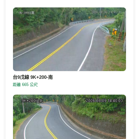
台9戊線 9K+200-南
距離 665 公尺