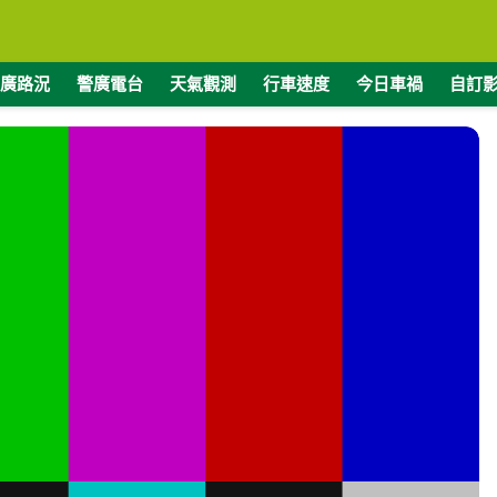
廣路況
警廣電台
天氣觀測
行車速度
今日車禍
自訂
度
緯度
8410
22.2544