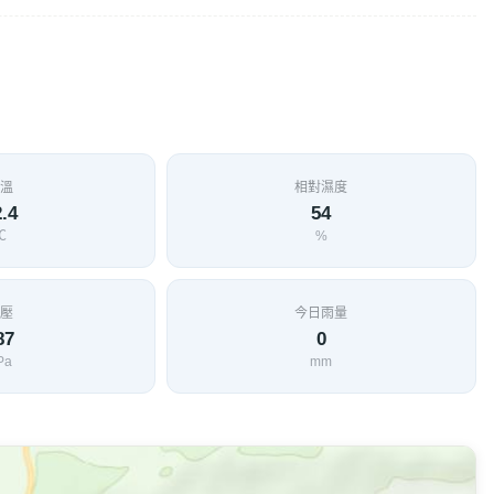
棄多年後，近年來成為單車族環島路經南迴公路必經的地點，
峠路段的特殊景象，沿著壽峠旁的199縣道往內文、牡丹方
沁涼的林道微風，讓鐵馬族們大呼不虛此行。