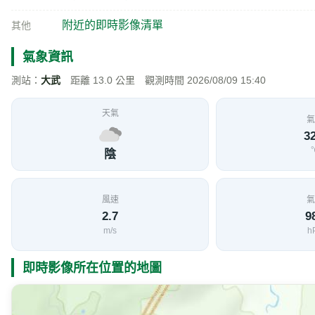
附近旅遊景點
壽峠林道
1.1 公里
「壽峠林道」上的壽峠檢查哨位在屏東與臺東交界，廢
介紹
檢查哨牆面及附近大小路牌也被鐵馬族到處簽名，成為壽
向騎乘，可以看到兩旁青翠筆筒樹及滿地野薑花美景，
886-8-8830463
電話