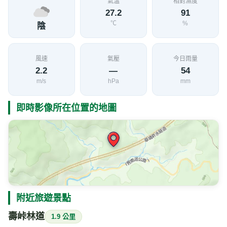
氣溫
相對濕度
27.2
91
℃
%
陰
風速
氣壓
今日雨量
2.2
—
54
m/s
hPa
mm
即時影像所在位置的地圖
附近旅遊景點
壽峠林道
1.9 公里