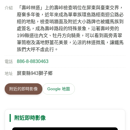
「壽峠林道」上的壽峠檢查哨位在屏東與臺東交界，
介紹
廢棄多年後，近年來成為單車族環島路經南迴公路必
經的地點，檢查哨牆面及附近大小路牌也被鐵馬族到
處簽名，成為壽峠路段的特殊景象，沿著壽峠旁的
199縣道往內文、牡丹方向騎乘，可以看到兩旁青翠
筆筒樹及滿地野薑花美景，沁涼的林道微風，讓鐵馬
族們大呼不虛此行。
886-8-8830463
電話
屏東縣943獅子鄉
地址
附近的即時影像
Google 地圖
附近即時影像