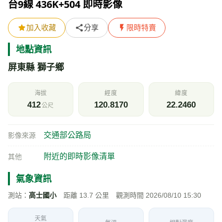
台9線 436K+504 即時影像
加入收藏
分享
限時特賣
地點資訊
屏東縣 獅子鄉
海拔
經度
緯度
412
120.8170
22.2460
公尺
交通部公路局
影像來源
附近的即時影像清單
其他
氣象資訊
測站：
高士國小
距離 13.7 公里 觀測時間 2026/08/10 15:30
天氣