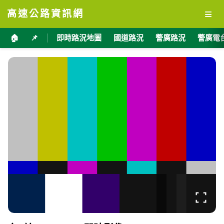
≡
高速公路資訊網
🏠
📌
即時路況地圖
國道路況
警廣路況
警廣電