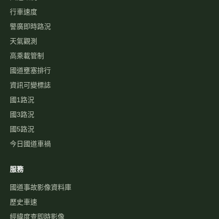
行車速度
警廣即時路況
天氣觀測
高乘載管制
國道壅塞排行
資訊可變標誌
國1路況
國3路況
國5路況
今日國道車禍
服務
國道事故影像資料庫
歷史車速
經緯度查即時影像