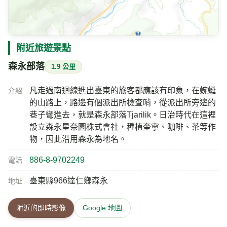
氣溫
相對濕度
26.6
82
℃
%
晴
風速
氣壓
今日雨量
1.8
998
0
m/s
hPa
mm
即時影像所在位置的地圖
附近旅遊景點
森永部落
1.9 公里