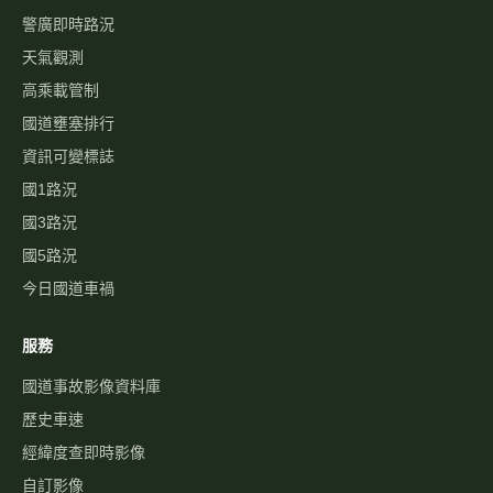
您出行規劃參考。
本站為民間自發製作，與高速公路局及 1968 專線無關。
即時資訊
即時影像
即時路況地圖
國道路況
行車速度
警廣即時路況
天氣觀測
高乘載管制
國道壅塞排行
資訊可變標誌