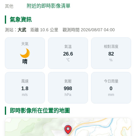
台9線 431K+298 即時影像
加入收藏
分享
限時特賣
地點資訊
臺東縣 達仁鄉
海拔
經度
緯度
72
120.8480
22.2752
公尺
交通部公路局
影像來源
附近的即時影像清單
其他
氣象資訊
測站：
大武
距離 10.6 公里 觀測時間 2026/08/07 04:00
天氣