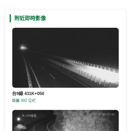
凡走過南迴線進出臺東的旅客都應該有印象，在蜿蜒
介紹
的山路上，路邊有個派出所檢查哨，從派出所旁邊的
巷子彎進去，就是森永部落Tjarilik。日治時代在這裡
設立森永星奈園株式會社，種植奎寧、咖啡、茶等作
物，因此沿用森永為地名。
886-8-9702249
電話
臺東縣966達仁鄉森永
地址
附近的即時影像
Google 地圖
附近即時影像