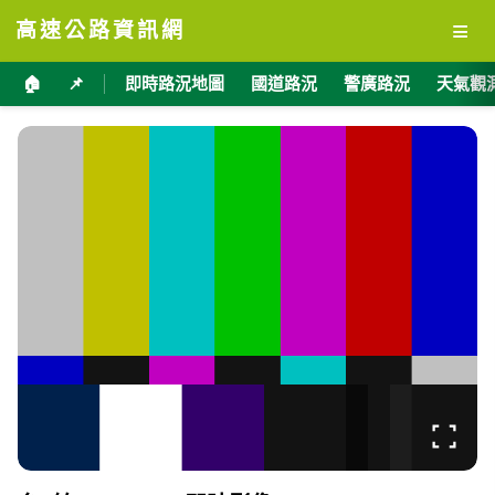
≡
高速公路資訊網
🏠
📌
即時路況地圖
國道路況
警廣路況
天氣觀