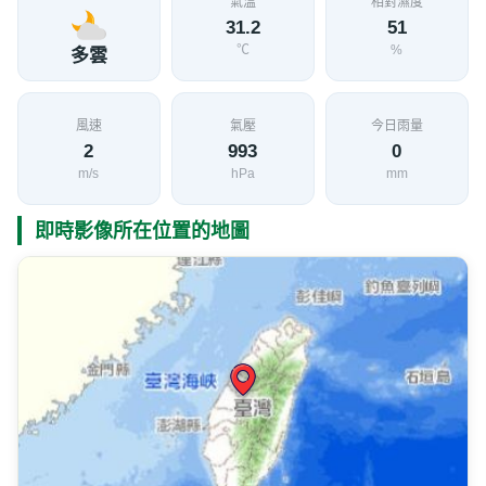
氣溫
相對濕度
31.2
51
℃
%
多雲
風速
氣壓
今日雨量
2
993
0
m/s
hPa
mm
即時影像所在位置的地圖