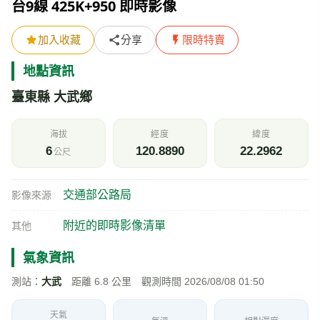
台9線 425K+950 即時影像
加入收藏
分享
限時特賣
地點資訊
臺東縣 大武鄉
海拔
經度
緯度
6
120.8890
22.2962
公尺
交通部公路局
影像來源
附近的即時影像清單
其他
氣象資訊
測站：
大武
距離 6.8 公里 觀測時間 2026/08/08 01:50
天氣