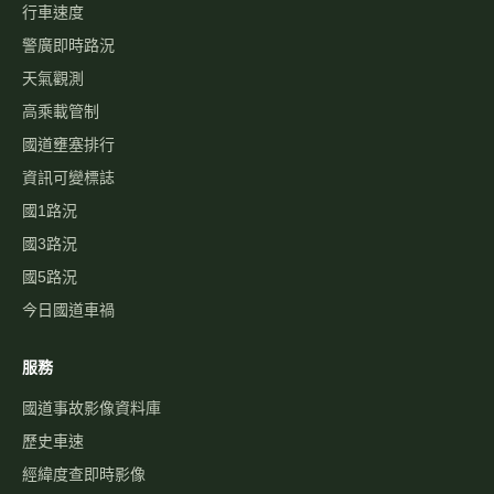
國道與快速公路即時影像、路況，以及國道事故影像資料庫，提供
您出行規劃參考。
本站為民間自發製作，與高速公路局及 1968 專線無關。
即時資訊
即時影像
即時路況地圖
國道路況
行車速度
警廣即時路況
天氣觀測
高乘載管制
國道壅塞排行