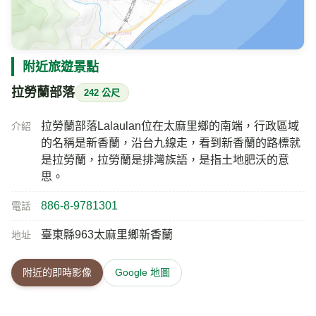
氣溫
相對濕度
26.7
79
℃
%
晴
風速
氣壓
今日雨量
2.4
—
0
m/s
hPa
mm
即時影像所在位置的地圖
附近旅遊景點
拉勞蘭部落
242 公尺