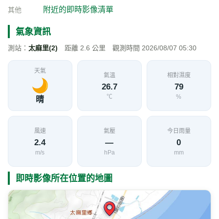
台9線 391K+800 即時影像
加入收藏
分享
限時特賣
地點資訊
臺東縣 太麻里鄉
海拔
經度
緯度
11
120.9900
22.5753
公尺
交通部公路局
影像來源
附近的即時影像清單
其他
氣象資訊
測站：
太麻里(2)
距離 2.6 公里 觀測時間 2026/08/07 05:30
天氣