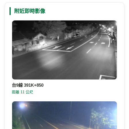
拉勞蘭部落Lalaulan位在太麻里鄉的南端，行政區域
介紹
的名稱是新香蘭，沿台九線走，看到新香蘭的路標就
是拉勞蘭，拉勞蘭是排灣族語，是指土地肥沃的意
思。
886-8-9781301
電話
臺東縣963太麻里鄉新香蘭
地址
附近的即時影像
Google 地圖
附近即時影像