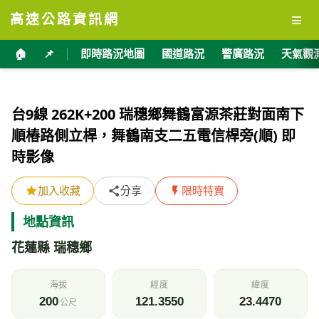
≡
高速公路資訊網
🏠
📌
即時路況地圖
國道路況
警廣路況
天氣觀