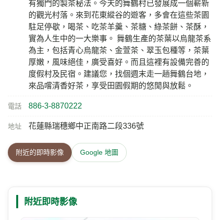
附近旅遊景點
舞鶴觀光茶園
104 公尺
舞鶴村是天鶴茶的故鄉。自民國六十二年農林廳推廣
介紹
種茶以來，在專家的輔導與不斷地改良之下，逐步提
升茶葉的品質，「天鶴茶」終於成為台產茶葉的後起
之秀。舞鶴躍升為全省著名的茶葉產地，不僅國內知
名，更享譽國外。隨著瑞穗一帶的經濟發展，道路拓
寬，休閒別墅林立，觀光客也絡繹不絕的往這裡湧
入。 如果你開車經過舞鶴台地，放眼望去幾乎全是清
一色的茶園，三、四十家自行焙製茶葉，自產自銷的
茶園，散佈在寬闊的舞鶴台地上。每家茶園的主人都
有獨門的製茶秘法。今天的舞鶴村已發展成一個嶄新
的觀光村落。來到花東縱谷的遊客，多會在這些茶園
駐足停歇，喝茶、吃茶羊羹、茶糖、綠茶餅、茶酥，
實為人生中的一大樂事。 舞鶴生產的茶葉以烏龍茶系
為主，包括青心烏龍茶、金萱茶、翠玉包種等，茶葉
厚嫩，風味絕佳，廣受喜好。而且這裡有設備完善的
度假村及民宿。建議您，找個週末走一趟舞鶴台地，