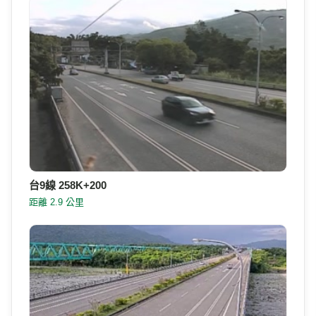
來品嚐清香好茶，享受田園假期的悠閒與放鬆。
886-3-8870222
電話
花蓮縣瑞穗鄉中正南路二段336號
地址
附近的即時影像
Google 地圖
附近即時影像