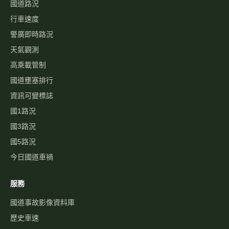
高速公路資訊網
國道與快速公路即時影像、路況，以及國道事故影像資料庫，提供
您出行規劃參考。
本站為民間自發製作，與高速公路局及 1968 專線無關。
即時資訊
即時影像
即時路況地圖
國道路況
行車速度
警廣即時路況
天氣觀測
高乘載管制