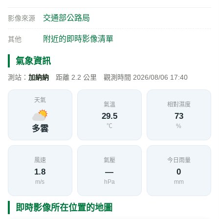
台9線 262K+200 瑞穗鄉舞鶴富源茶莊對面南下
順樁路側立桿，舞鶴南支二五電信桿旁(順) 即
時影像
加入收藏
分享
限時特賣
地點資訊
花蓮縣 瑞穗鄉
海拔
經度
緯度
200
121.3550
23.4470
公尺
交通部公路局
影像來源
附近的即時影像清單
其他
氣象資訊