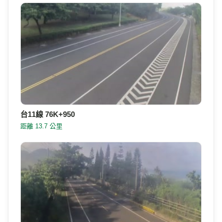
台9線 277K+480 玉里鎮外環進市區，中央分隔島上標
示桿(逆)
距離 13.3 公里