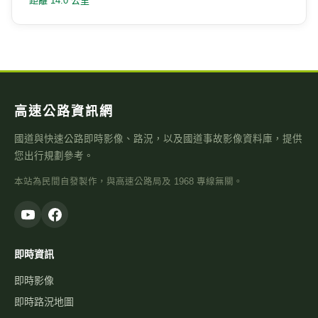
台11線 67K+090 豐濱鄉長虹橋北端與瑞港路口(順)
距離 14.0 公里