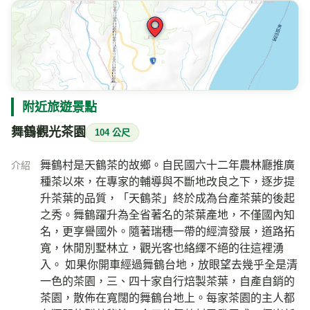
測站：
加納納
距離 2.2 公里 觀測時間 2026/08/06 17:40
天氣
氣溫
相對濕度
29.5
73
℃
%
多雲
風速
氣壓
今日雨量
1.8
—
0
m/s
hPa
mm
即時影像所在位置的地圖