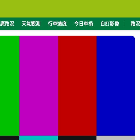
廣路況
天氣觀測
行車速度
今日車禍
自訂影像
路況
度
緯度
7110
24.2397