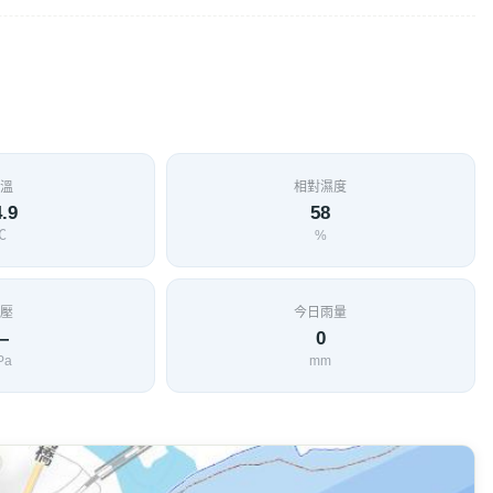
入口處，步行下去，約200公尺，再穿越一段樹林小徑後，就可
塊，這些石塊，原在岩壁上因為山崩而滾落到海邊，接著是一
qnagan、和仁溪）所帶下來的大理岩和片麻岩的碎砂石，被
洞。再往南行，巨大的片麻岩岩壁，有好幾條大型的石英脈貫
側，可見到好幾條狹長型的穴洞，其中有一處的穴洞，已貫穿