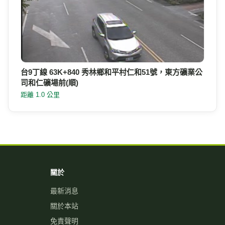
台9丁線 63K+840 秀林鄉和平村仁和51號，東方礦業公
司和仁礦場前(順)
距離 1.0 公里
關於
最新消息
關於本站
免責聲明