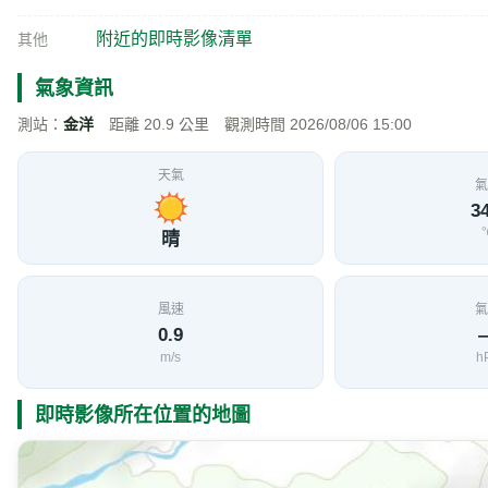
附近旅遊景點
和仁海灘
1.1 公里
從蘇花公路168.5K，國家公園和仁界址碑的和仁步道
介紹
抵達和仁礫灘。首先映入眼簾的是沙灘上大大小小的石
大片潔淨溫潤的礫石灘，這是北側的立霧溪和卡那剛溪（
海水搬運堆積成的。礫灘的南側，有一處寬扁型的海蝕
穿，這樣巨大的岩脈，在台灣是很少見的。礫灘的最南
岩層。