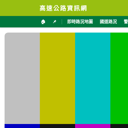
高速公路資訊網
🏠
📌
即時路況地圖
國道路況
警
台9線 154K+956 即時影像
加入收藏
分享
限時特賣
地點資訊
花蓮縣 秀林鄉
海拔
經
18
121.
公尺
交通部公路局
影像來源