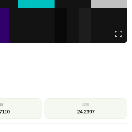
溫
相對濕度
.9
58
℃
%
壓
今日雨量
—
0
Pa
mm