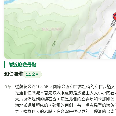
886-3-8621100
電話
花蓮縣秀林鄉富世村富世291號
地址
附近的即時影像
Google 地圖