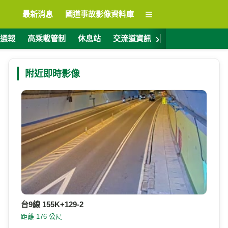
≡
最新消息
國道事故影像資料庫
›
通報
高乘載管制
休息站
交流道資訊
警廣電台
ET
附近即時影像
台9線 155K+129-2
距離 176 公尺